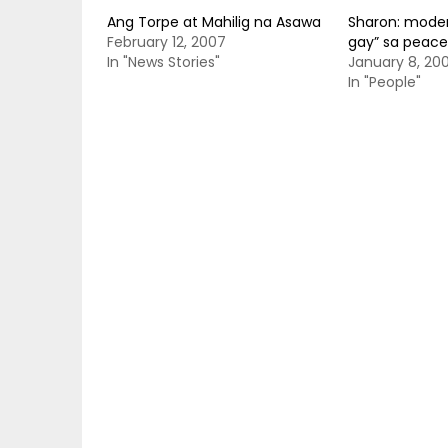
Ang Torpe at Mahilig na Asawa
Sharon: mode
February 12, 2007
gay” sa peac
In "News Stories"
January 8, 20
In "People"