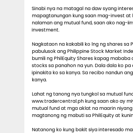
Sinabi nya na matagal na daw syang inter
mapagtanungan kung saan mag-invest at k
nalaman ang mutual fund, saan ako nag-i
investment.
Nagkataon na kakabili ko lng ng shares sa P
pabulusok ang Philippine Stock Market Index
bumili ng PhilEquity Shares kapag mababa 
stocks sa panahon na yun. Dala dala ko pa a
ipinakita ko sa kanya. Sa recibo nandun ang 
kanya.
Lahat ng tanong nya tungkol sa mutual fund 
www.tradercentral.ph kung saan ako ay mi
mutual fund at mga aklat na maarin niyang 
magtanong ng mabuti sa PhilEquity at kunin
Natanong ko kung bakit siya interesado ma