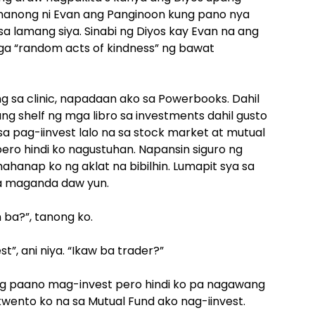
inanong ni Evan ang Panginoon kung pano nya
lamang siya. Sinabi ng Diyos kay Evan na ang
a “random acts of kindness” ng bawat
 sa clinic, napadaan ako sa Powerbooks. Dahil
ng shelf ng mga libro sa investments dahil gusto
a pag-iinvest lalo na sa stock market at mutual
ero hindi ko nagustuhan. Napansin siguro ng
ahanap ko ng aklat na bibilhin. Lumapit sya sa
ya maganda daw yun.
n ba?”, tanong ko.
”, ani niya. “Ikaw ba trader?”
ung paano mag-invest pero hindi ko pa nagawang
kwento ko na sa Mutual Fund ako nag-iinvest.