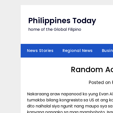
Skip
to
content
Philippines Today
home of the Global Filipino
News Stories
Regional News
Busi
Random Act
Posted on 
Nakaraang araw napanood ko yung Evan Alm
tumakbo bilang kongresista sa US at ang k
dito naihalal siya ngunit nang maupo sya 
kanyang pangako sa mga mamboboto. Isan