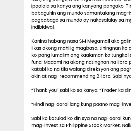
ipaalala sa kanya ang kanyang pangako. T
babaguhin ang mundo samantalang mag-isa 
pagbabago sa mundo ay nakasalalay sa mg
indibidwal.
Kanina habang nasa SM Megamall ako galing
likas akong mahilig magbasa, tiningnan ko a
ko pang lumalim ang kaalaman ko tungkol s
fund. Madami na akong natingnan na libro p
katabi ko na tila walang direksyon ang pagh
akin at nag-recommend ng 2 libro. Sabi n
“Thank you” sabi ko sa kanya. “Trader ka di
“Hindi nag-aaral lang kung paano mag-invest
Sabi ko katulad ko din sya na nag-aaral k
mag-invest sa Philippine Stock Market. Nai