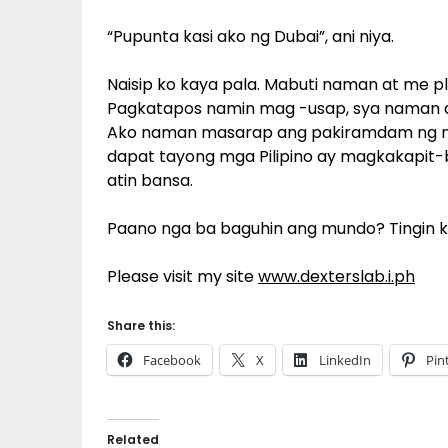
“Pupunta kasi ako ng Dubai”, ani niya.
Naisip ko kaya pala. Mabuti naman at me p
Pagkatapos namin mag -usap, sya naman 
Ako naman masarap ang pakiramdam ng nak
dapat tayong mga Pilipino ay magkakapit-
atin bansa.
Paano nga ba baguhin ang mundo? Tingin k
Please visit my site
www.dexterslab.i.ph
Share this:
Facebook
X
LinkedIn
Pin
Related