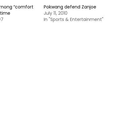
rnong “comfort
Pokwang defend Zanjoe
etime
July 11, 2010
07
In "Sports & Entertainment"