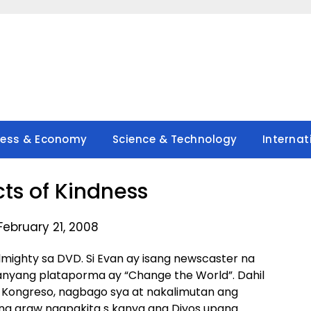
ness & Economy
Science & Technology
Internat
s of Kindness
February 21, 2008
ighty sa DVD. Si Evan ay isang newscaster na
anyang plataporma ay “Change the World”. Dahil
sa Kongreso, nagbago sya at nakalimutan ang
g araw nagpakita s kanya ang Diyos upang