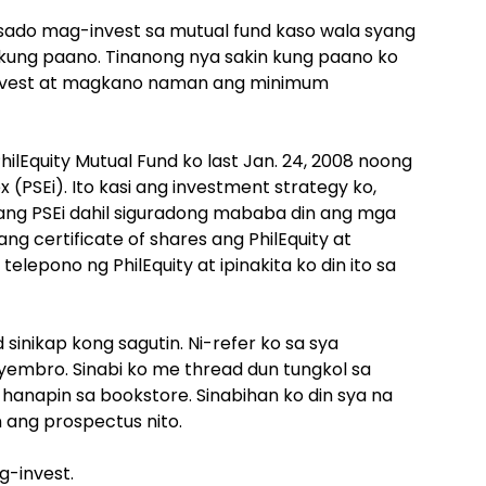
esado mag-invest sa mutual fund kaso wala syang
ung paano. Tinanong nya sakin kung paano ko
invest at magkano naman ang minimum
hilEquity Mutual Fund ko last Jan. 24, 2008 noong
 (PSEi). Ito kasi ang investment strategy ko,
ang PSEi dahil siguradong mababa din ang mga
ng certificate of shares ang PhilEquity at
telepono ng PhilEquity at ipinakita ko din ito sa
sinikap kong sagutin. Ni-refer ko sa sya
yembro. Sinabi ko me thread dun tungkol sa
hanapin sa bookstore. Sinabihan ko din sya na
 ang prospectus nito.
g-invest.