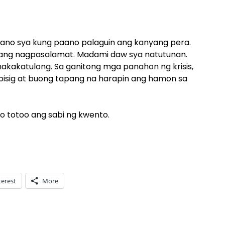
lano sya kung paano palaguin ang kanyang pera.
ang nagpasalamat. Madami daw sya natutunan.
akatulong. Sa ganitong mga panahon ng krisis,
bisig at buong tapang na harapin ang hamon sa
o totoo ang sabi ng kwento.
terest
More