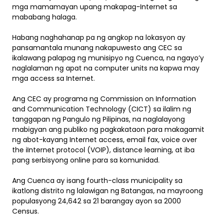
mga mamamayan upang makapag-Internet sa
mababang halaga.
Habang naghahanap pa ng angkop na lokasyon ay
pansamantala munang nakapuwesto ang CEC sa
ikalawang palapag ng munisipyo ng Cuenca, na ngayo’y
naglalaman ng apat na computer units na kapwa may
mga access sa Internet.
Ang CEC ay programa ng Commission on Information
and Communication Technology (CICT) sa ilalim ng
tanggapan ng Pangulo ng Pilipinas, na naglalayong
mabigyan ang publiko ng pagkakataon para makagamit
ng abot-kayang Internet access, email fax, voice over
the iInternet protocol (VOIP), distance learning, at iba
pang serbisyong online para sa komunidad.
Ang Cuenca ay isang fourth-class municipality sa
ikatlong distrito ng lalawigan ng Batangas, na mayroong
populasyong 24,642 sa 21 barangay ayon sa 2000
Census.