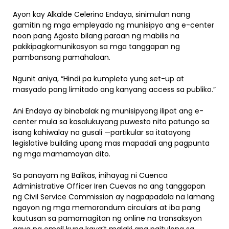
Ayon kay Alkalde Celerino Endaya, sinimulan nang
gamitin ng mga empleyado ng munisipyo ang e-center
noon pang Agosto bilang paraan ng mabilis na
pakikipagkomunikasyon sa mga tanggapan ng
pambansang pamahalaan.
Ngunit aniya, “Hindi pa kumpleto yung set-up at
masyado pang limitado ang kanyang access sa publiko.”
Ani Endaya ay binabalak ng munisipyong ilipat ang e-
center mula sa kasalukuyang puwesto nito patungo sa
isang kahiwalay na gusali —partikular sa itatayong
legislative building upang mas mapadali ang pagpunta
ng mga mamamayan dito.
Sa panayam ng Balikas, inihayag ni Cuenca
Administrative Officer Iren Cuevas na ang tanggapan
ng Civil Service Commission ay nagpapadala na lamang
ngayon ng mga memorandum circulars at iba pang
kautusan sa pamamagitan ng online na transaksyon