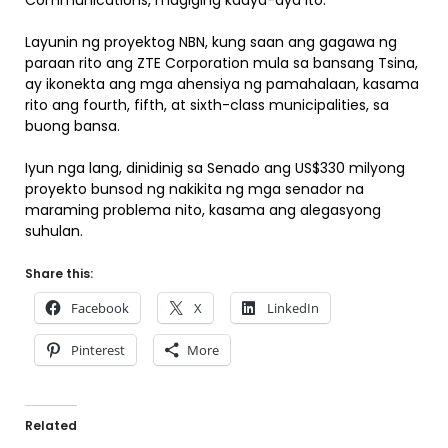
Communications, magiging kaaya-aya ito.
Layunin ng proyektog NBN, kung saan ang gagawa ng
paraan rito ang ZTE Corporation mula sa bansang Tsina,
ay ikonekta ang mga ahensiya ng pamahalaan, kasama
rito ang fourth, fifth, at sixth-class municipalities, sa
buong bansa.
Iyun nga lang, dinidinig sa Senado ang US$330 milyong
proyekto bunsod ng nakikita ng mga senador na
maraming problema nito, kasama ang alegasyong
suhulan.
Share this:
Facebook
X
LinkedIn
Pinterest
More
Related