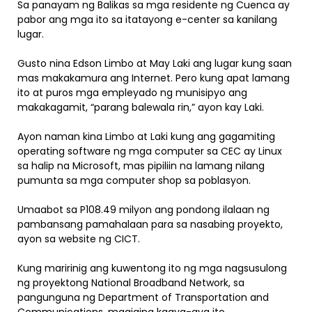
Sa panayam ng Balikas sa mga residente ng Cuenca ay
pabor ang mga ito sa itatayong e-center sa kanilang
lugar.
Gusto nina Edson Limbo at May Laki ang lugar kung saan
mas makakamura ang Internet. Pero kung apat lamang
ito at puros mga empleyado ng munisipyo ang
makakagamit, “parang balewala rin,” ayon kay Laki.
Ayon naman kina Limbo at Laki kung ang gagamiting
operating software ng mga computer sa CEC ay Linux
sa halip na Microsoft, mas pipiliin na lamang nilang
pumunta sa mga computer shop sa poblasyon.
Umaabot sa P108.49 milyon ang pondong ilalaan ng
pambansang pamahalaan para sa nasabing proyekto,
ayon sa website ng CICT.
Kung maririnig ang kuwentong ito ng mga nagsusulong
ng proyektong National Broadband Network, sa
pangunguna ng Department of Transportation and