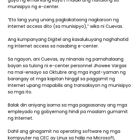
gaya ng email kung kaya’t malaki ang naitulong sa
munisipyo ng e-center.
“Eto lang yung unang pagkakataong nagkaroon ng
internet access dito (sa munisipyo),” wika ni Cuevas.
Ang kumpanyang Digitel ang kasalukuyang naghahatid
ng Internet access sa nasabing e-center.
Sa ngayon, ani Cuevas, ay ninanais ng pamahalaang
bayan sa tulong ni e-center personnel Jhowee Vargas
na mai-ensayo sa Oktubre ang mga ingat-yaman ng
barangay at mga kapitan hinggil sa paggamit ng
Internet upang mapabilis ang transaksyon ng munisipyo
sa mga ito.
Balak din aniyang isama sa mga pagsasanay ang mga
empleyado ng gobyernong hindi pa maalam gumamit
ng Internet.
Dahil ang ginagamit na operating software ng mga
kompyuter ng CEC ay Linux sa halip na Microsoft,