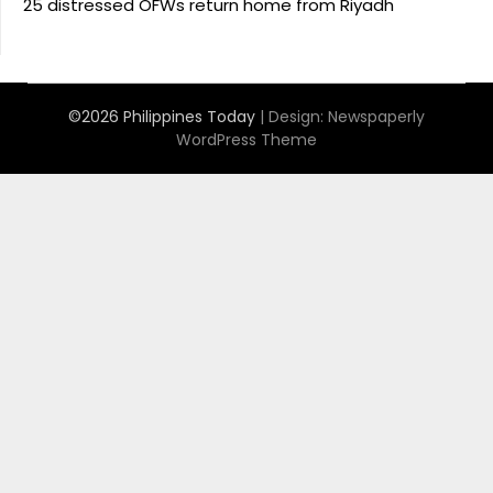
25 distressed OFWs return home from Riyadh
©2026 Philippines Today
| Design:
Newspaperly
WordPress Theme