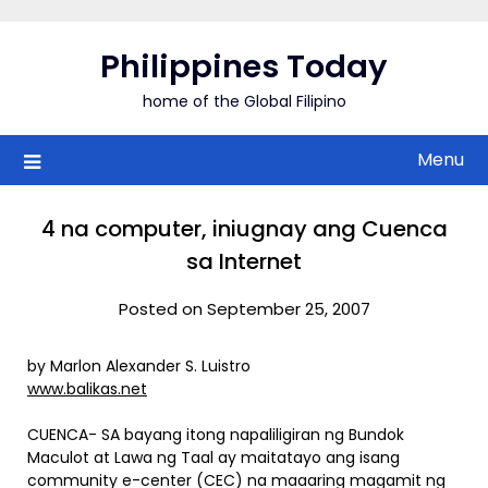
Skip
to
Philippines Today
content
home of the Global Filipino
Menu
4 na computer, iniugnay ang Cuenca
sa Internet
Posted on September 25, 2007
by Marlon Alexander S. Luistro
www.balikas.net
CUENCA- SA bayang itong napaliligiran ng Bundok
Maculot at Lawa ng Taal ay maitatayo ang isang
community e-center (CEC) na maaaring magamit ng