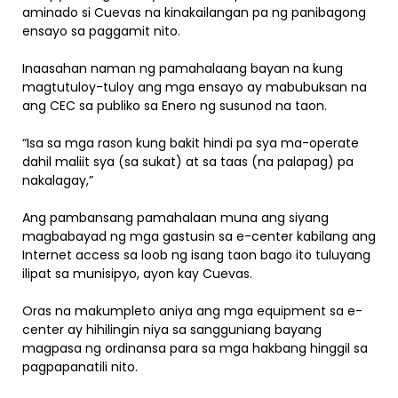
aminado si Cuevas na kinakailangan pa ng panibagong
ensayo sa paggamit nito.
Inaasahan naman ng pamahalaang bayan na kung
magtutuloy-tuloy ang mga ensayo ay mabubuksan na
ang CEC sa publiko sa Enero ng susunod na taon.
“Isa sa mga rason kung bakit hindi pa sya ma-operate
dahil maliit sya (sa sukat) at sa taas (na palapag) pa
nakalagay,”
Ang pambansang pamahalaan muna ang siyang
magbabayad ng mga gastusin sa e-center kabilang ang
Internet access sa loob ng isang taon bago ito tuluyang
ilipat sa munisipyo, ayon kay Cuevas.
Oras na makumpleto aniya ang mga equipment sa e-
center ay hihilingin niya sa sangguniang bayang
magpasa ng ordinansa para sa mga hakbang hinggil sa
pagpapanatili nito.